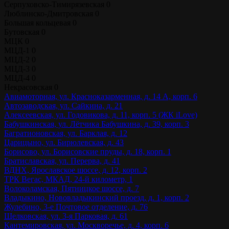
Серпуховско-Тимирязевская
0
Люблинско-Дмитровская
0
Большая кольцевая
0
Бутовская
0
МЦК
0
МЦД-1
0
МЦД-2
0
МЦД-3
0
МЦД-4
0
Некрасовская
0
Авиамоторная, ул. Красноказарменная, д. 14 А, корп. 6
Автозаводская, ул. Сайкина, д. 21
Алексеевская, ул. Годовикова, д. 11, корп. 5 (ЖК iLove)
Бабушкинская, ул. Лётчика Бабушкина, д. 39, корп. 3
Багратионовская, ул. Барклая, д. 12
Царицыно, ул. Бирюлевская, д. 43
Борисово, ул. Борисовские пруды, д. 18, корп. 1
Братиславская, ул. Перерва, д. 41
ВДНХ, Ярославское шоссе, д. 12, корп. 2
ТРК Вегас, МКАД, 24-й километр, 1
Волоколамская, Пятницкое шоссе, д. 7
Владыкино, Нововладыкинский проезд, д. 1, корп. 2
Жулебино, 3-е Почтовое отделение, д. 76
Щелковская, ул. 3-я Парковая, д. 61
Кантемировская, ул. Москворечье, д. 4, корп. 6