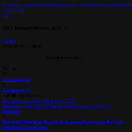
Выберите город
Франшиза
Вакансии в команду
Академия Барбе
YOUT
VK
GO
Вы находитесь в г.
?
Да
Нет
Не выбирать город
Выберите город
Россия
А
Александров
Б
Балашиха
(2)
Найдено филиалов: 2
Балашиха, проспект Ленина, д. 23/5
Балашиха, мкр. Новое Павлино, Косинское шоссе, д. 7
Боброво
В
Великий Новгород
Видное
Владимир
Волгоград
Вологда
Воронеж
Воскресенск