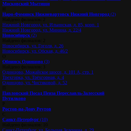
Московский
Мытищи
Н
Наро-Фоминск
Нижневартовск
Нижний Новгород
(2)
Найдено филиалов: 2
Нижний Новгород, ул. Ильинская, д. 85, корп. 1
Нижний Новгород, ул. Минина, д. 22/4
Новосибирск
(2)
Найдено филиалов: 2
Новосибирск, ул. Гоголя, д. 26
Новосибирск, ул. Обская, д. 46/2
О
Обнинск
Одинцово
(3)
Найдено филиалов: 3
Одинцово, Можайское шоссе, д. 101 А, стр. 1
Трехгорка, ул. Трёхгорная, д. 4
Одинцово, ул. Чистяковой, д. 52
П
Павловский Посад
Пенза
Переславль-Залесский
Путилково
Р
Ростов-на-Дону
Реутов
С
Санкт-Петербург
(10)
Найдено филиалов: 10
Санкт-Петербург, ул. Большая Зеленина, д. 29