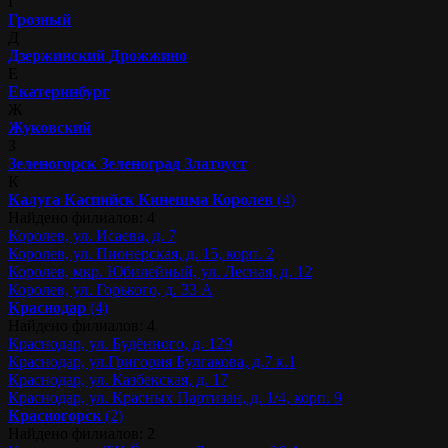
Г
Грозный
Д
Дзержинский
Дрожжино
Е
Екатеринбург
Ж
Жуковский
З
Зеленогорск
Зеленоград
Златоуст
К
Калуга
Каспийск
Кинешма
Королев
(4)
Найдено филиалов: 4
Королев, ул. Исаева, д. 7
Королев, ул. Пионерская, д. 15, корп. 2
Королев, мкр. Юбилейный, ул. Лесная, д. 12
Королев, ул. Горького, д. 33 А
Краснодар
(4)
Найдено филиалов: 4
Краснодар, ул. Будённого, д. 129
Краснодар, ул.Григория Булгакова, д.7 к.1
Краснодар, ул. Казбекская, д. 17
Краснодар, ул. Красных Партизан, д. 1/4, корп. 9
Красногорск
(2)
Найдено филиалов: 2