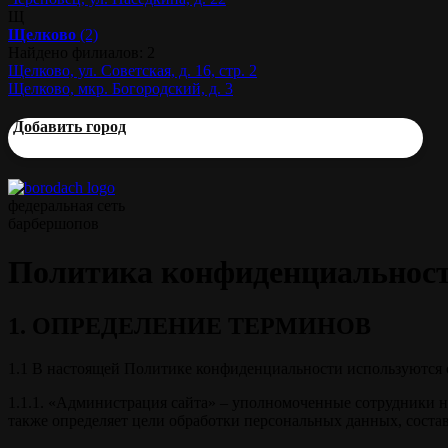
Щ
Щелково
(2)
Найдено филиалов: 2
Щелково, ул. Советская, д. 16, стр. 2
Щелково, мкр. Богородский, д. 3
Добавить город
федеральная сеть
барбершопов
Политика конфиденциальнос
1. ОПРЕДЕЛЕНИЕ ТЕРМИНОВ
1.1 В настоящей Политике конфиденциальности используются
1.1.1. «Администрация сайта» – уполномоченные сотрудники н
также определяет цели обработки персональных данных, соста