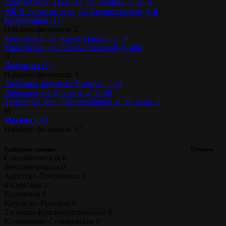
Красногорск, ТЦ Ёлка, ул. Ленина, д. 26 А
ЖК Ильинские луга, ул. Архангельская, д. 6
Красноярск
(2)
Найдено филиалов: 2
Красноярск, ул. Карла Маркса, д. 34
Красноярск, ул. Елены Стасовой, д. 48б
Л
Люберцы
(3)
Найдено филиалов: 3
Люберцы, проспект Победы, д. 14
Люберцы, ул. Дружбы, д. 11/26
Томилино, мкр. Птицефабрика, д. 35, корп. 3
М
Москва
(37)
Найдено филиалов: 37
Выберите линию:
Отмена
Сокольническая
0
Замоскворецкая
0
Арбатско-Покровская
0
Филёвская
0
Кольцевая
0
Калужско-Рижская
0
Таганско-Краснопресненская
0
Калининско-Солнцевская
0